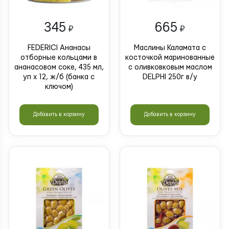
345
665
₽
₽
FEDERICI Ананасы
Маслины Каламата с
отборные кольцами в
косточкой маринованные
ананасовом соке, 435 мл,
с оливковковым маслом
уп х 12, ж/б (банка с
DELPHI 250г в/у
ключом)
Добавить в корзину
Добавить в корзину