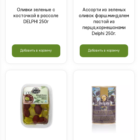
Оливки зеленые с
Ассорти из зеленых
косточкой в рассоле
оливок фарш.миндалем
DELPHI 250г
пастой из
перца,корнешонами
Delphi 250г.
Добавить в корзину
Добавить в корзину