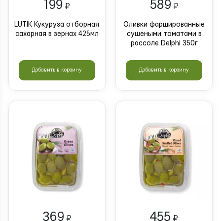
199
589
₽
₽
LUTIK Кукуруза отборная
Оливки фаршированные
сахарная в зернах 425мл
сушеными томатами в
рассоле Delphi 350г
Добавить в корзину
Добавить в корзину
369
455
₽
₽