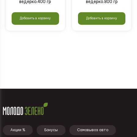
ведерко.400 гр
ведерко.800 гр
Добавить в корзину
Добавить в корзину
Загрузить ещё
Подвал - меню
Акции %
Бонусы
Самовывоз авто