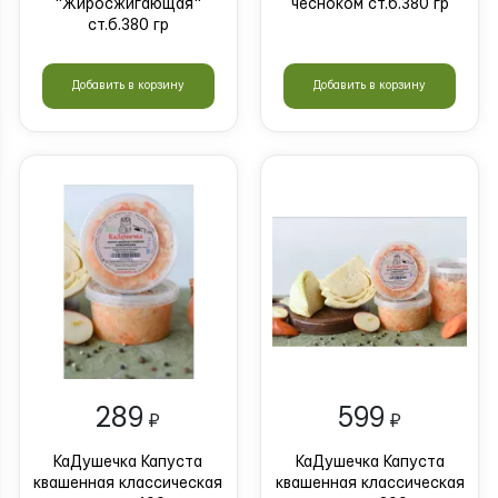
"Жиросжигающая"
чесноком ст.б.380 гр
ст.б.380 гр
Добавить в корзину
Добавить в корзину
289
599
₽
₽
КаДушечка Капуста
КаДушечка Капуста
квашенная классическая
квашенная классическая