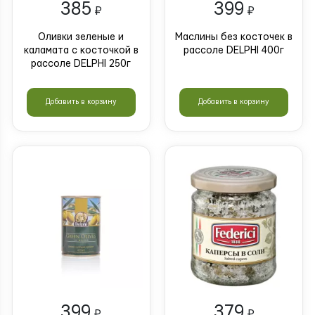
385
399
₽
₽
Оливки зеленые и
Маслины без косточек в
каламата с косточкой в
рассоле DELPHI 400г
рассоле DELPHI 250г
Добавить в корзину
Добавить в корзину
399
379
₽
₽