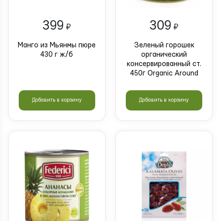
399
309
₽
₽
Манго из Мьянмы пюре
Зеленый горошек
430 г ж/б
органический
консервированный ст.
450г Organic Around
Добавить в корзину
Добавить в корзину