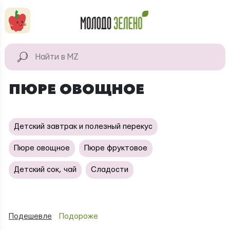
Перейти к основному содержанию
КАТАЛОГ
Натуральные
ПЮРЕ ОВОЩНОЕ
продукты
Для дома
Детский завтрак и полезный перекус
Натуральная
косметика
Пюре овощное
Пюре фруктовое
Детский сок, чай
Сладости
Подешевле
Подороже