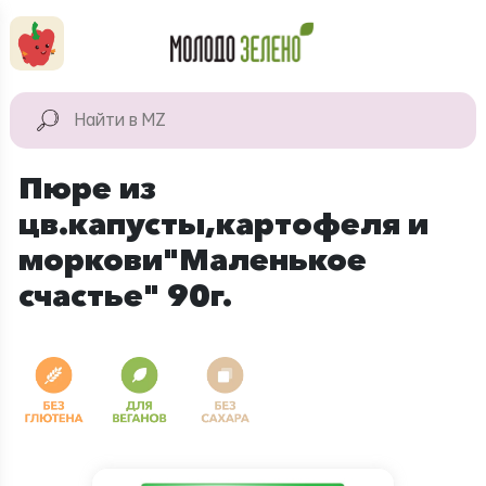
Перейти к основному содержанию
КАТАЛОГ
Натуральные
Пюре из
продукты
цв.капусты,картофеля и
Для дома
моркови"Маленькое
Натуральная
счастье" 90г.
косметика