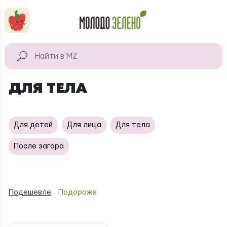
Перейти к основному содержанию
КАТАЛОГ
Натуральные
ДЛЯ ТЕЛА
продукты
Для дома
Для детей
Для лица
Для тела
Натуральная
косметика
После загара
Подешевле
Подороже