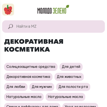
Перейти к основному содержанию
КАТАЛОГ
Натуральные
ДЕКОРАТИВНАЯ
продукты
КОСМЕТИКА
Для дома
Натуральная
косметика
Солнцезащитные средства
Для детей
Декоративная косметика
Для животных
Для любви
Для мужчин
Для полости рта
Натуральные масла
Натуральные масла
Свечи и диффузоры для дома
Уход за волосами