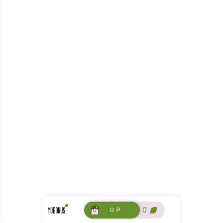
0 ₽
0