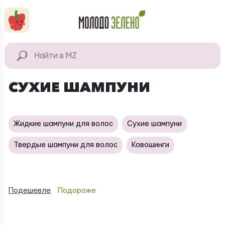
Перейти к основному содержанию
КАТАЛОГ
Натуральные
СУХИЕ ШАМПУНИ
продукты
Для дома
Жидкие шампуни для волос
Сухие шампуни
Натуральная
косметика
Твердые шампуни для волос
Ковошинги
Подешевле
Подороже