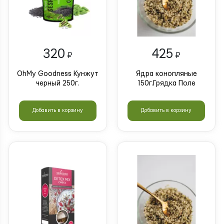
320
425
₽
₽
OhMy Goodness Кунжут
Ядра конопляные
черный 250г.
150г.Грядка Поле
Добавить в корзину
Добавить в корзину