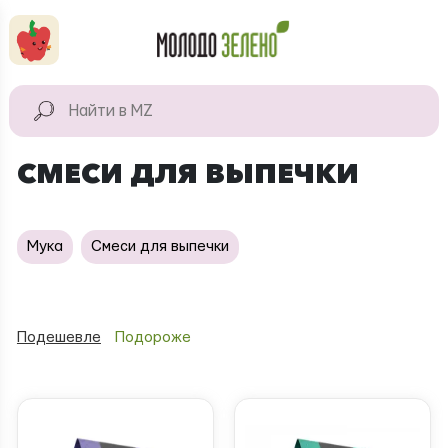
Перейти к основному содержанию
КАТАЛОГ
Натуральные
СМЕСИ ДЛЯ ВЫПЕЧКИ
продукты
Для дома
Мука
Смеси для выпечки
Натуральная
косметика
Подешевле
Подороже