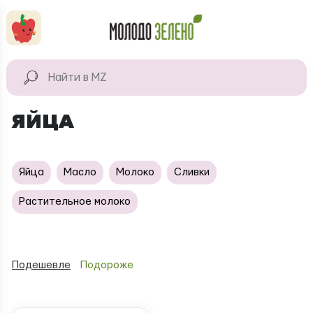
Перейти к основному содержанию
КАТАЛОГ
Натуральные
ЯЙЦА
продукты
Для дома
Яйца
Масло
Молоко
Сливки
Натуральная
косметика
Растительное молоко
Подешевле
Подороже