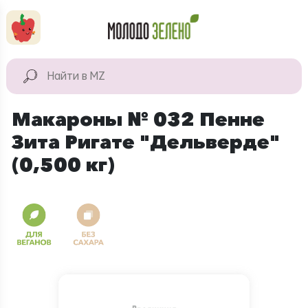
Перейти к основному содержанию
КАТАЛОГ
Натуральные
Макароны № 032 Пенне
продукты
Зита Ригате "Дельверде"
Для дома
(0,500 кг)
Натуральная
косметика