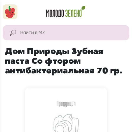
Перейти к основному содержанию
КАТАЛОГ
Натуральные
Дом Природы Зубная
продукты
паста Со фтором
Для дома
антибактериальная 70 гр.
Натуральная
косметика