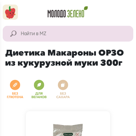
Перейти к основному содержанию
КАТАЛОГ
Натуральные
Диетика Макароны ОРЗО
продукты
из кукурузной муки 300г
Для дома
Натуральная
косметика