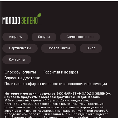
Подвал - меню
Акции %
Бонусы
Самовывоз авто
Сертификаты
Поставщикам
О нас
Контакты
Способы оплаты
Гарантия и возврат
Ссылки - подвал
Варианты доставки
Политика конфиденциальности и правовая информация
Интернет-магазин продуктов ЭКОМАРКЕТ «МОЛОДО ЗЕЛЕНО».
Заказать продукты с быстрой доставкой на дом Казань
.
©️
Все права защищены. ИП Бутузов Денис Андреевич,
ИНН: 166017763700. Обращаем ваше внимание, что информация
размещенная на сайте, носит исключительно информационный
характер и ни при каких условиях не является публичной офертой,
определяемой положениями статьи 437 (2) Гражданского кодекса
РФ. Экомаркет «Молодо Зелено» оставляет за собой право в