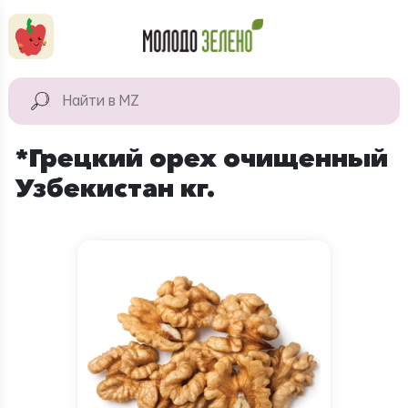
Перейти к основному содержанию
КАТАЛОГ
Натуральные
*Грецкий орех очищенный
продукты
Узбекистан кг.
Для дома
Натуральная
косметика