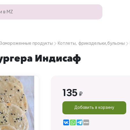
Замороженные продукты
Котлеты, фрикадельки,бульоны
ургера Индисаф
135
₽
Добавить в корзину