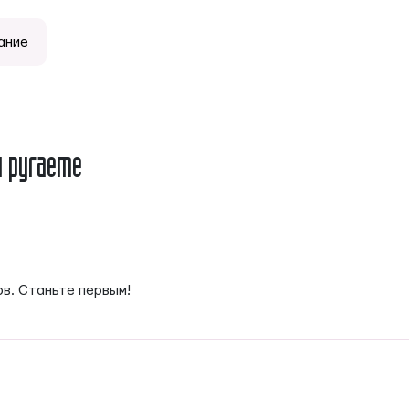
ание
и ругаете
ов. Станьте первым!