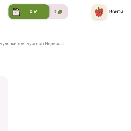
Войти
0 ₽
0
Булочки для Бургера Индисаф