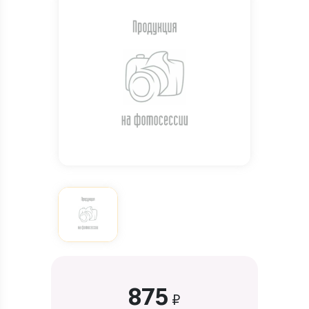
875
₽