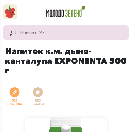
Перейти к основному содержанию
КАТАЛОГ
Натуральные
Напиток к.м. дыня-
продукты
канталупа EXPONENTA 500
Для дома
г
Натуральная
косметика