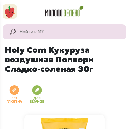
Перейти к основному содержанию
КАТАЛОГ
Натуральные
Holy Corn Кукуруза
продукты
воздушная Попкорн
Для дома
Сладко-соленая 30г
Натуральная
косметика