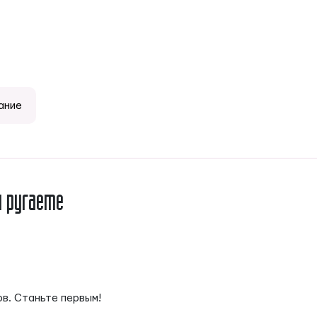
ание
и ругаете
ов. Станьте первым!