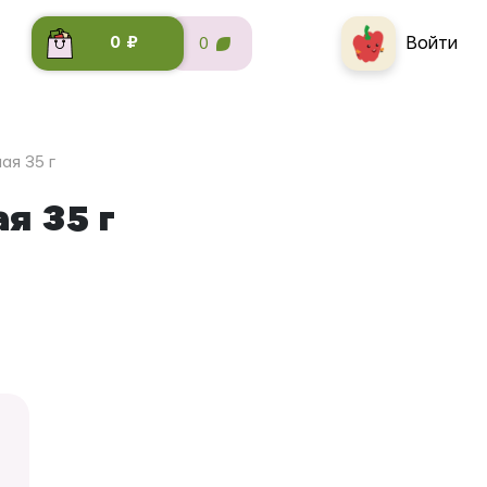
Войти
0 ₽
0
ая 35 г
я 35 г