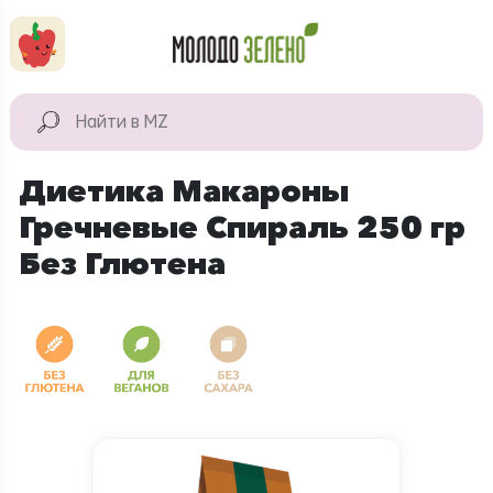
Перейти к основному содержанию
КАТАЛОГ
Натуральные
Диетика Макароны
продукты
Гречневые Спираль 250 гр
Для дома
Без Глютена
Натуральная
косметика