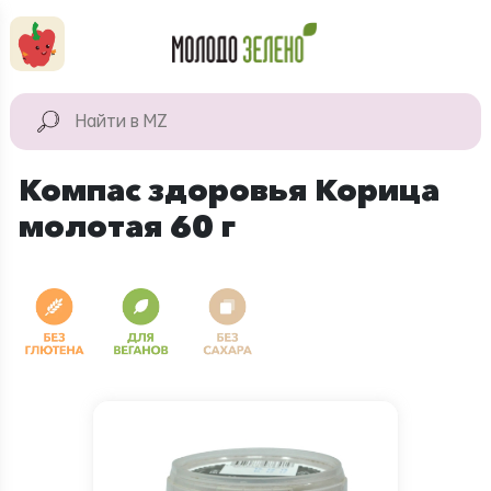
Перейти к основному содержанию
КАТАЛОГ
Натуральные
Компас здоровья Корица
продукты
молотая 60 г
Для дома
Натуральная
косметика