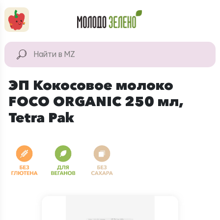
Перейти к основному содержанию
КАТАЛОГ
Натуральные
ЭП Кокосовое молоко
продукты
FOCO ORGANIC 250 мл,
Для дома
Tetra Pak
Натуральная
косметика