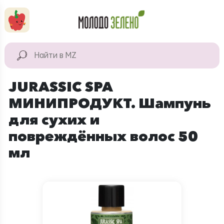
Перейти к основному содержанию
КАТАЛОГ
Натуральные
JURASSIC SPA
продукты
МИНИПРОДУКТ. Шампунь
Для дома
для сухих и
Натуральная
повреждённых волос 50
косметика
мл