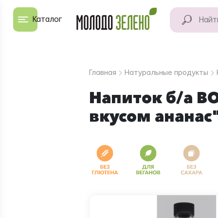
Перейти к основному содержанию
Каталог
КАТАЛОГ
Натуральные
Главная
Натуральные продукты
продукты
Напиток б/а B
Для дома
вкусом ананас
Натуральная
косметика