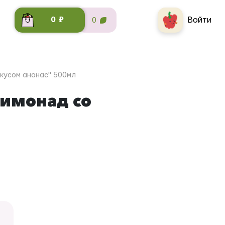
Войти
0 ₽
0
кусом ананас" 500мл
имонад со