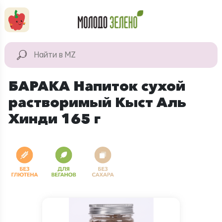
Перейти к основному содержанию
КАТАЛОГ
Натуральные
БАРАКА Напиток сухой
продукты
растворимый Кыст Аль
Для дома
Хинди 165 г
Натуральная
косметика