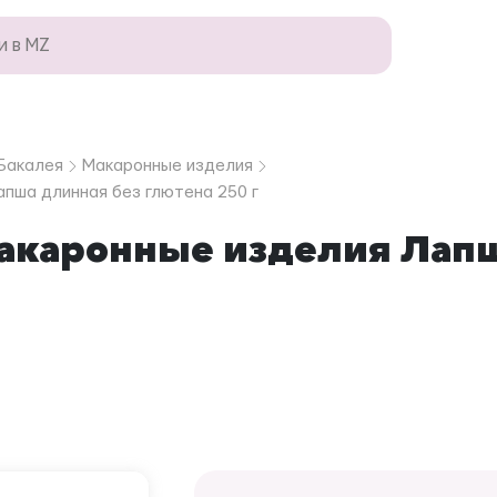
Бакалея
Макаронные изделия
апша длинная без глютена 250 г
Макаронные изделия Лап