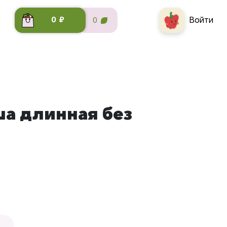
Войти
0 ₽
0
ша длинная без