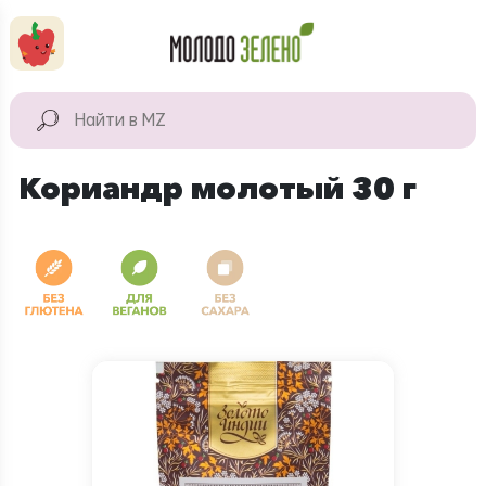
Перейти к основному содержанию
КАТАЛОГ
Натуральные
Кориандр молотый 30 г
продукты
Для дома
Натуральная
косметика