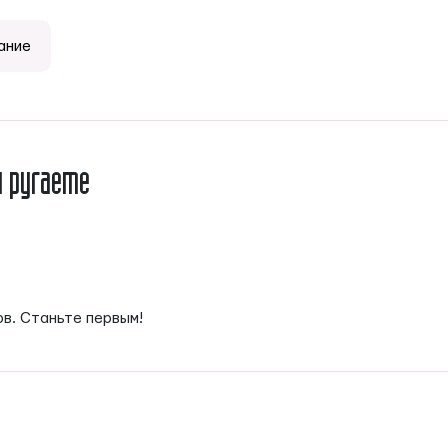
ание
и ругаете
ов. Станьте первым!