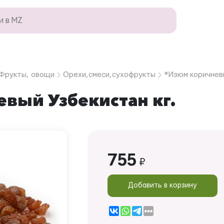
Фрукты, овощи
Орехи,смеси,сухофрукты
*Изюм коричневы
вый Узбекистан кг.
755
₽
Добавить в корзину