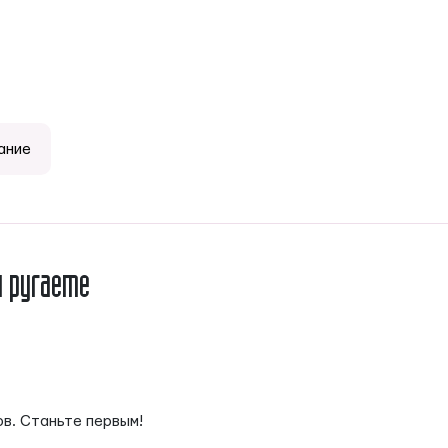
ание
и ругаете
ов. Станьте первым!