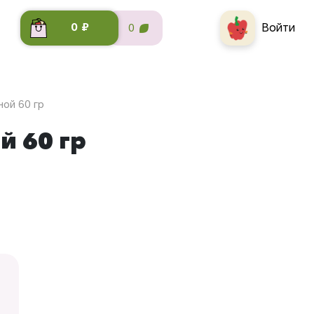
Войти
0 ₽
0
ной 60 гр
й 60 гр