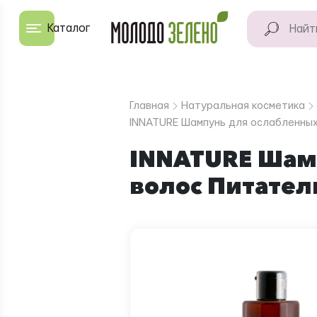
Перейти к основному содержанию
Каталог
КАТАЛОГ
Натуральные
Главная
Натуральная косметика
продукты
INNATURE Шампунь для ослабленных
Для дома
INNATURE Шам
волос Питател
Натуральная
косметика