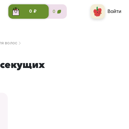
Войти
0 ₽
0
ля волос
 секущих