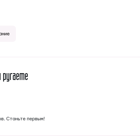
ание
и ругаете
ов. Станьте первым!