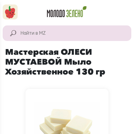
Перейти к основному содержанию
КАТАЛОГ
Натуральные
Мастерская ОЛЕСИ
продукты
МУСТАЕВОЙ Мыло
Для дома
Хозяйственное 130 гр
Натуральная
косметика