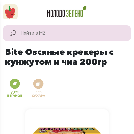
Перейти к основному содержанию
КАТАЛОГ
Натуральные
Bite Овсяные крекеры с
продукты
кунжутом и чиа 200гр
Для дома
Натуральная
косметика