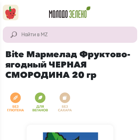
Перейти к основному содержанию
КАТАЛОГ
Натуральные
Bite Мармелад Фруктово-
продукты
ягодный ЧЕРНАЯ
Для дома
СМОРОДИНА 20 гр
Натуральная
косметика